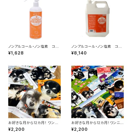
ノンアルコール・ノン塩素 コロ
ノンアルコール・ノン塩素 コロ
ブロック ハンディスプレー40
ブロック 詰替え用4L（ハンデ
¥1,628
¥8,140
0mL
ィスプレー10本分）
お好きな月から12カ月！ ワンニ
お好きな月から12カ月！ワンニャ
ャンのオリジナル卓上カレンダ
ンのオリジナル卓上カレンダ
¥2,200
¥2,200
ー CDサイズ A：新規制作
ー はがきサイズ A：新規制作