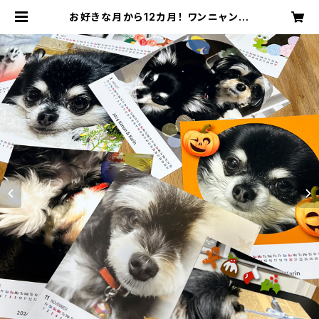
お好きな月から12カ月！ ワンニャンの
オリジナル卓上カレンダー CDサイ
ズ A：新規制作 | かのかりすたじお