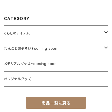
CATEGORY
くらしのアイテム
除菌消臭
わんことおそろい＊coming soon
お散歩バッグとバンダナ
メモリアルグッズ＊coming soon
お散歩バッグとケープ
オリジナルグッズ
マスクとバンダナ
商品一覧に戻る
マスクとケープ