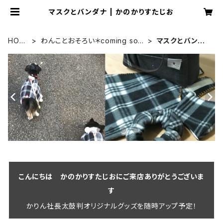
マスクとバンダナ | かのかりすたじお
HOM
わんことおそろい＊coming soo
マスクとバンダ
E
n
ナ
こんにちは かのかりすたじおにご来店ありがとうございま
す
かりん社長太鼓判オリジナルグッズを随時アップ予定！